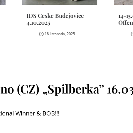
S Ceske Budejovice
14-15.03.2026 IDS
10.2025
Offenburg (DE)
18 listopada, 2025
26 marca, 2026
o (CZ) „Spilberka” 16.0
ional Winner & BOB!!!