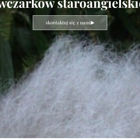
czarków staroangielskic
skontaktuj się z nami