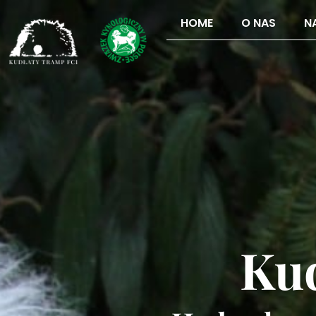
HOME
O NAS
N
Kud