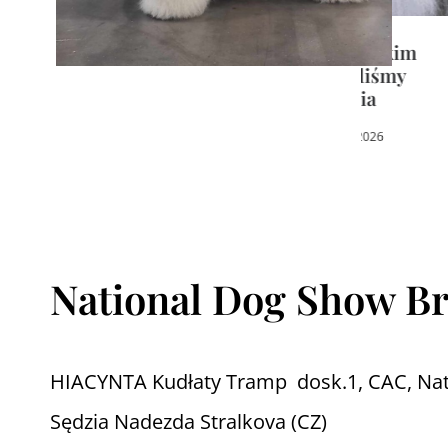
8.01.2026 – z wielkim
ID
żalem pożegnaliśmy
4.
naszego Gubusia
26 marca, 2026
National Dog Show Brn
HIACYNTA Kudłaty Tramp dosk.1, CAC, Nat
Sędzia Nadezda Stralkova (CZ)