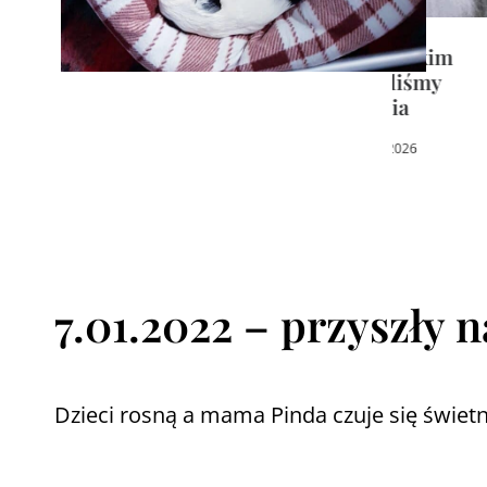
8.01.2026 – z wielkim
ID
żalem pożegnaliśmy
4.
naszego Gubusia
26 marca, 2026
7.01.2022 – przyszły n
Dzieci rosną a mama Pinda czuje się świetn