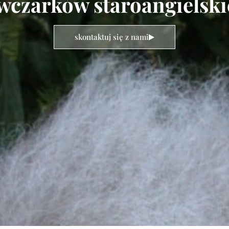
czarków staroangielskic
skontaktuj się z nami